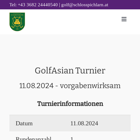
Zum
|
Tel: +43 3682 24440540
golf@schlosspichlarn.at
Inhalt
Toggle
springen
Naviga
GOLF
CLUB
TURNIERE & EVENTS
GolfAsian Turnier
GOLF ACADEMY
11.08.2024 - vorgabenwirksam
RESTAURANT 19
GOLFHOTEL
Turnierinformationen
NACHHALTIGKEIT
Datum
11.08.2024
Rundenanzahl
1