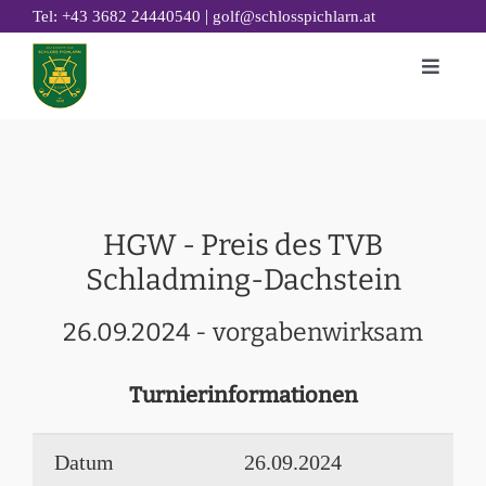
Zum
|
Tel: +43 3682 24440540
golf@schlosspichlarn.at
Inhalt
Toggle
springen
Naviga
GOLF
CLUB
TURNIERE & EVENTS
HGW - Preis des TVB
GOLF ACADEMY
Schladming-Dachstein
RESTAURANT 19
26.09.2024 - vorgabenwirksam
GOLFHOTEL
NACHHALTIGKEIT
Turnierinformationen
Datum
26.09.2024