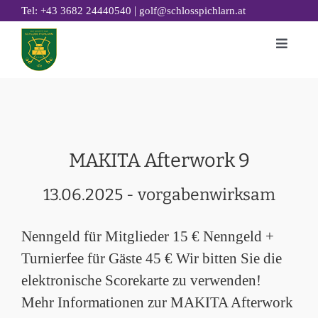
Zum
|
Tel: +43 3682 24440540
golf@schlosspichlarn.at
Inhalt
Toggle
springen
Naviga
GOLF
CLUB
TURNIERE & EVENTS
MAKITA Afterwork 9
GOLF ACADEMY
13.06.2025 - vorgabenwirksam
RESTAURANT 19
GOLFHOTEL
Nenngeld für Mitglieder 15 € Nenngeld +
NACHHALTIGKEIT
Turnierfee für Gäste 45 € Wir bitten Sie die
elektronische Scorekarte zu verwenden!
Mehr Informationen zur MAKITA Afterwork