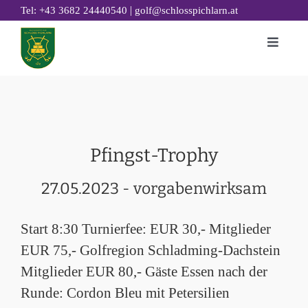
Zum
|
Tel: +43 3682 24440540
golf@schlosspichlarn.at
Inhalt
Toggle
springen
Naviga
GOLF
CLUB
TURNIERE & EVENTS
Pfingst-Trophy
GOLF ACADEMY
27.05.2023 - vorgabenwirksam
RESTAURANT 19
GOLFHOTEL
Start 8:30 Turnierfee: EUR 30,- Mitglieder
NACHHALTIGKEIT
EUR 75,- Golfregion Schladming-Dachstein
Mitglieder EUR 80,- Gäste Essen nach der
Runde: Cordon Bleu mit Petersilien