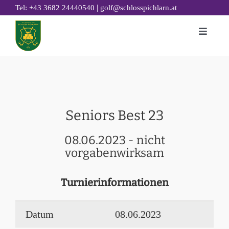
Zum
|
Tel: +43 3682 24440540
golf@schlosspichlarn.at
Inhalt
Toggle
springen
Naviga
GOLF
CLUB
TURNIERE & EVENTS
Seniors Best 23
GOLF ACADEMY
08.06.2023 - nicht
RESTAURANT 19
vorgabenwirksam
GOLFHOTEL
NACHHALTIGKEIT
Turnierinformationen
Datum
08.06.2023