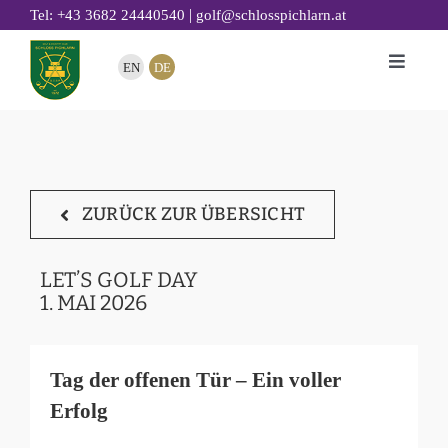
Zum
|
Tel: +43 3682 24440540
golf@schlosspichlarn.at
Inhalt
EN
DE
Toggle
springen
Naviga
GOLF
CLUB
TURNIERE & EVENTS
ZURÜCK ZUR ÜBERSICHT
GOLF ACADEMY
RESTAURANT 19
LET’S GOLF DAY
1. MAI 2026
GOLFHOTEL
NACHHALTIGKEIT
Tag der offenen Tür – Ein voller
Erfolg