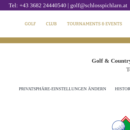
Skip
Tel: +43 3682 24440540
|
golf@schlosspichlarn.at
to
content
GOLF
CLUB
TOURNAMENTS & EVENTS
Golf & Country
T
PRIVATSPHÄRE-EINSTELLUNGEN ÄNDERN
HISTOR